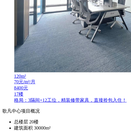
120
m²
70
元/m²/月
8400
元
17楼
格局：3隔间+12工位，精装修带家具，直接拎包入住！
歌凡中心项目概况
总楼层
20
楼
建筑面积
30000m²