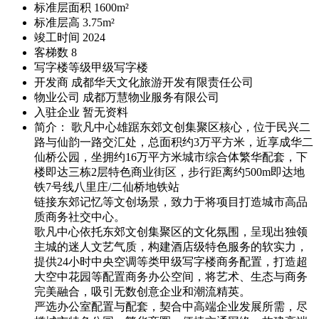
标准层面积
1600m²
标准层高
3.75m²
竣工时间
2024
客梯数
8
写字楼等级
甲级写字楼
开发商
成都华天文化旅游开发有限责任公司
物业公司
成都万慧物业服务有限公司
入驻企业
暂无资料
简介： 歌凡中心雄踞东郊文创集聚区核心，位于民兴二
路与仙韵一路交汇处，总面积约3万平方米，近享成华二
仙桥公园，坐拥约16万平方米城市综合体繁华配套，下
楼即达三栋2层特色商业街区，步行距离约500m即达地
铁7号线八里庄/二仙桥地铁站
链接东郊记忆等文创场景，致力于将项目打造城市高品
质商务社交中心。
歌凡中心依托东郊文创集聚区的文化氛围，呈现出独领
主城的迷人文艺气质，构建酒店级特色服务的软实力，
提供24小时中央空调等类甲级写字楼商务配置，打造超
大空中花园等配置商务办公空间，将艺术、生态与商务
完美融合，吸引无数创意企业和潮流精英。
严选办公室配置与配套，契合中高端企业发展所需，尽